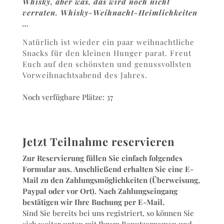
Whisky, aber was, das wird noch nicht
verraten. Whisky-Weihnacht-Heimlichkeiten
…
Natürlich ist wieder ein paar weihnachtliche
Snacks für den kleinen Hunger parat. Freut
Euch auf den schönsten und genussvollsten
Vorweihnachtsabend des Jahres.
Noch verfügbare Plätze: 37
Jetzt Teilnahme reservieren
Zur Reservierung füllen Sie einfach folgendes
Formular aus. Anschließend erhalten Sie eine E-
Mail zu den Zahlungsmöglichkeiten (Überweisung,
Paypal oder vor Ort). Nach Zahlungseingang
bestätigen wir Ihre Buchung per E-Mail.
Sind Sie bereits bei uns registriert, so können Sie