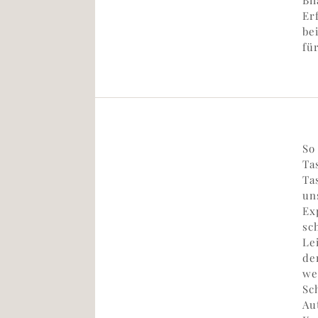
Bil
Er
be
fü
So
Ta
Ta
un
Ex
sc
Le
de
we
Sc
Au