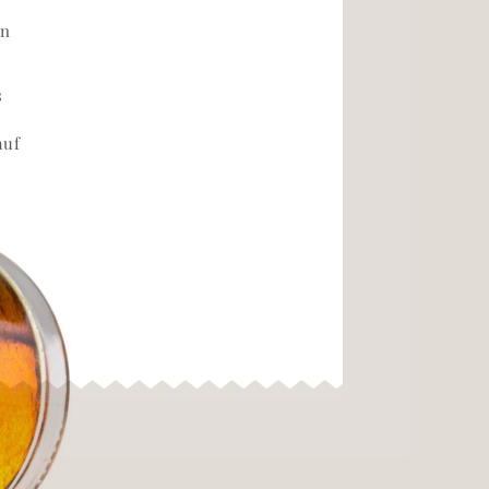
,
en
s
auf