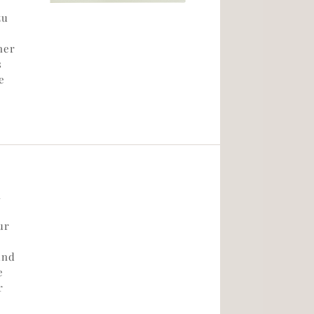
zu
ner
s
e
n
ur
und
e
r