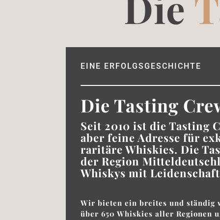
Die
T
EINE ERFOLGSGESCHICHTE
Die Tasting Cre
Seit 2010 ist die Tasting 
aber feine Adresse für ex
raritäre Whiskies. Die Ta
der Region Mitteldeutschl
Whiskys mit Leidenschaft
Wir bieten ein breites und ständig
über 650 Whiskies aller Regionen u