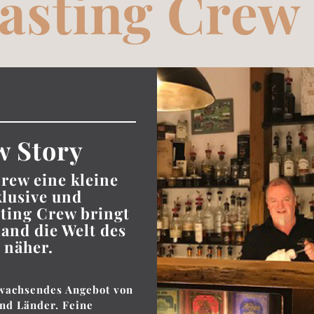
asting Crew
w Story
Crew eine kleine
klusive und
sting Crew bringt
and die Welt des
 näher.
 wachsendes Angebot von
nd Länder. Feine