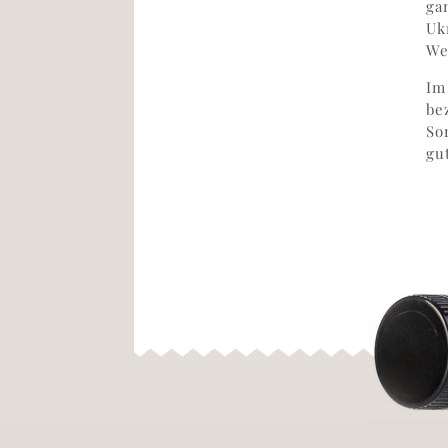
ga
Uk
We
Im
be
So
gu