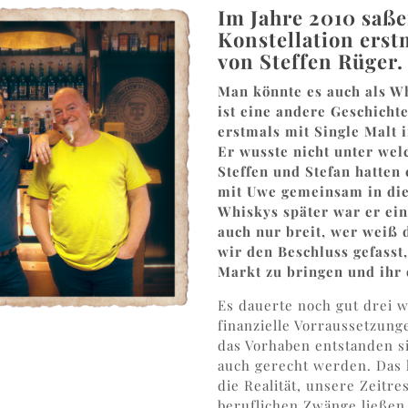
Im Jahre 2010 saße
Konstellation ers
von Steffen Rüger.
Man könnte es auch als W
ist eine andere Geschich
erstmals mit Single Malt 
Er wusste nicht unter we
Steffen und Stefan hatten
mit Uwe gemeinsam in die
Whiskys später war er ein
auch nur breit, wer weiß
wir den Beschluss gefasst
Markt zu bringen und ihr
Es dauerte noch gut drei w
finanzielle Vorraussetzun
das Vorhaben entstanden s
auch gerecht werden. Das k
die Realität, unsere Zeitr
beruflichen Zwänge ließen 