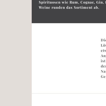
Spirituosen wie Rum, Cognac, Gin, 
Weine runden das Sortiment ab.
Di
Lö
et
An
is
de
Na
Ge