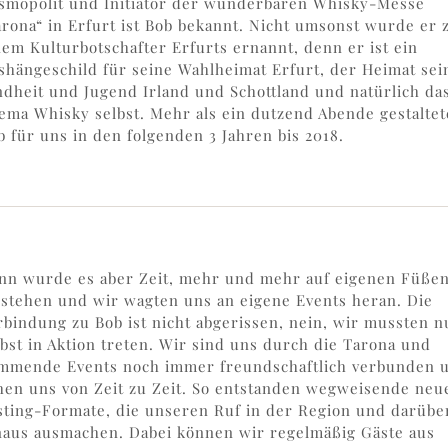
smopolit und Initiator der wunderbaren Whisky-Messe
arona“ in Erfurt ist Bob bekannt. Nicht umsonst wurde er 
nem Kulturbotschafter Erfurts ernannt, denn er ist ein
shängeschild für seine Wahlheimat Erfurt, der Heimat sei
ndheit und Jugend Irland und Schottland und natürlich da
ema Whisky selbst. Mehr als ein dutzend Abende gestaltet
b für uns in den folgenden 3 Jahren bis 2018.
nn wurde es aber Zeit, mehr und mehr auf eigenen Füße
 stehen und wir wagten uns an eigene Events heran. Die
rbindung zu Bob ist nicht abgerissen, nein, wir mussten n
lbst in Aktion treten. Wir sind uns durch die Tarona und
mmende Events noch immer freundschaftlich verbunden 
hen uns von Zeit zu Zeit. So entstanden wegweisende neu
sting-Formate, die unseren Ruf in der Region und darübe
naus ausmachen. Dabei können wir regelmäßig Gäste aus