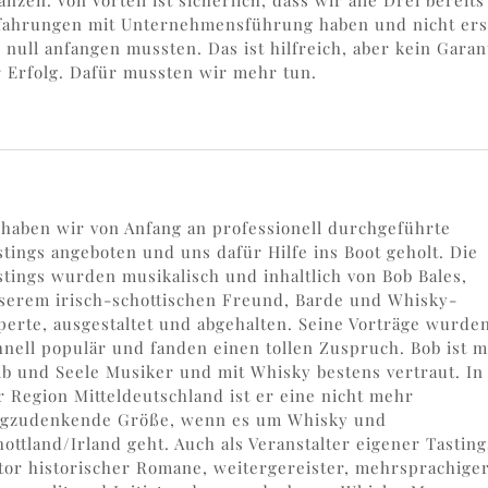
anzen. Von Vorteil ist sicherlich, dass wir alle Drei bereits
fahrungen mit Unternehmensführung haben und nicht ers
i null anfangen mussten. Das ist hilfreich, aber kein Garan
r Erfolg. Dafür mussten wir mehr tun.
 haben wir von Anfang an professionell durchgeführte
stings angeboten und uns dafür Hilfe ins Boot geholt. Die
stings wurden musikalisch und inhaltlich von Bob Bales,
serem irisch-schottischen Freund, Barde und Whisky-
perte, ausgestaltet und abgehalten. Seine Vorträge wurde
hnell populär und fanden einen tollen Zuspruch. Bob ist m
ib und Seele Musiker und mit Whisky bestens vertraut. In
r Region Mitteldeutschland ist er eine nicht mehr
gzudenkende Größe, wenn es um Whisky und
hottland/Irland geht. Auch als Veranstalter eigener Tasting
tor historischer Romane, weitergereister, mehrsprachige