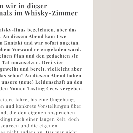
n wir in dieser
tmals im Whisky-Zimmer
hisky-Haus bezeichnen, aber das
te. An diesem Abend kam Uwe
in Kontakt und war sofort angetan.
lchem Vorwand er eingeladen ward.
 einen Plan und den gedachten sie
 Tat umzusetzen. Drei vier
geweiht und bereit, vielleicht aber
 das schon? An diesem Abend haben
, unsere (neue) Leidenschaft an den
 den Namen Tasting Crew vergeben.
eitere Jahre, bis eine Umgebung,
gen und konkrete Vorstellungen über
ind, die den eigenen Ansprüchen
lingt nach einer langen Zeit, doch
essourcen und die eigenen
es nicht anders zu. Das war nicht