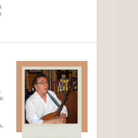
t
t
n
it
s,
r