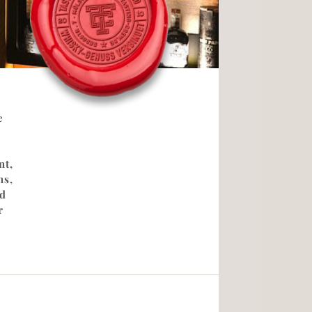
e
nt,
ns,
d
r