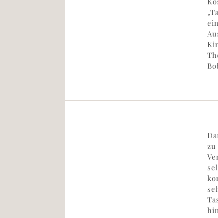
Ko
„T
ei
Au
Ki
Th
Bo
Da
zu
Ve
se
ko
se
Ta
hi