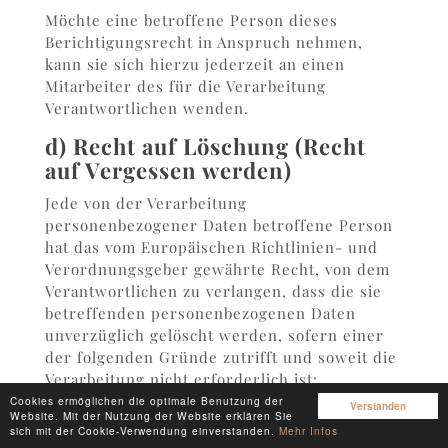
Möchte eine betroffene Person dieses
Berichtigungsrecht in Anspruch nehmen,
kann sie sich hierzu jederzeit an einen
Mitarbeiter des für die Verarbeitung
Verantwortlichen wenden.
d) Recht auf Löschung (Recht
auf Vergessen werden)
Jede von der Verarbeitung
personenbezogener Daten betroffene Person
hat das vom Europäischen Richtlinien- und
Verordnungsgeber gewährte Recht, von dem
Verantwortlichen zu verlangen, dass die sie
betreffenden personenbezogenen Daten
unverzüglich gelöscht werden, sofern einer
der folgenden Gründe zutrifft und soweit die
Verarbeitung nicht erforderlich ist:
Cookies ermöglichen die optimale Benutzung der
Verstanden
Website. Mit der Nutzung der Website erklären Sie
Die personenbezogenen Daten wurden für solche
sich mit der Cookie-Verwendung einverstanden.
Mehr Infos