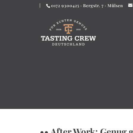
0172 9300425 · Bergstr. 7 · Mülsen
•• After Work: Genug g