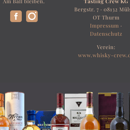
Am Ball bleiben.
Tasting Crew KG
Bergstr. 7 ·
08132 Mül
OT Thurm
Impressum
·
Datenschutz
Verein:
www.whisky-crew.