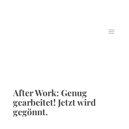
0172 9300425 · Bergstr. 7 · Mülsen
info@tasting-crew.de
Details & Buchung
Alle Infos zum anstehenden Tasting finden Sie
hier.
After Work: Genug
gearbeitet! Jetzt wird
gegönnt.