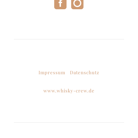
Kontakt & Infos
Tasting Crew KG
Bergstr. 7 ·
08132 Mülsen OT Thurm
Impressum
·
Datenschutz
Verein:
www.whisky-crew.de
Lounge-Öffnungszeiten