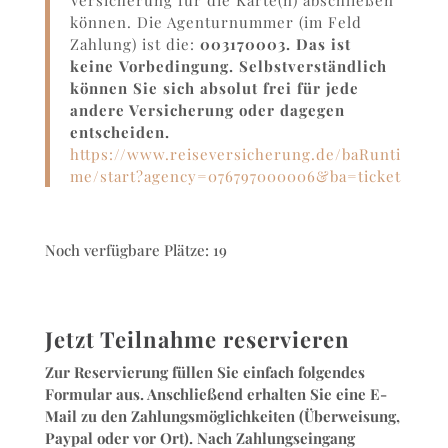
Versicherung für die Karte(n) abschließen
können. Die Agenturnummer (im Feld
Zahlung) ist die:
003170003. Das ist
keine
Vorbedingung. Selbstverständlich
können Sie sich absolut frei für jede
andere Versicherung oder dagegen
entscheiden.
https://www.reiseversicherung.de/baRunti
me/start?agency=076797000006&ba=ticket
Noch verfügbare Plätze: 19
Jetzt Teilnahme reservieren
Zur Reservierung füllen Sie einfach folgendes
Formular aus. Anschließend erhalten Sie eine E-
Mail zu den Zahlungsmöglichkeiten (Überweisung,
Paypal oder vor Ort). Nach Zahlungseingang