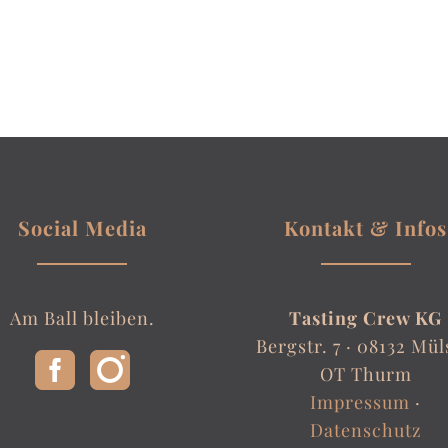
Social Media
Kontakt & Infos
Am Ball bleiben.
Tasting Crew KG
Bergstr. 7 ·
08132 Mül
OT Thurm
Impressum
·
Datenschutz