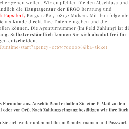
icher gehen wollen. Wir empfehlen für den Abschluss und
indlich die
Hauptagentur der ERGO
Beratung und
i Papsdorf,
Bergstraße 7, 08132 Mülsen. Mit dem folgend
ie als Kunde direkt Ihre Daten eingeben und die
ießen können. Die Agenturnummer (im Feld Zahlung) ist di
ng. Selbstverständlich können Sie sich absolut frei für
gen entscheiden.
aRuntime/start?agency=076797000006&ba=ticket
es Formular aus. Anschließend erhalten Sie eine E-Mail zu den
 oder vor Ort). Nach Zahlungseingang bestätigen wir Ihre Buc
nen Sie sich weiter unten mit Ihrem Benutzernamen und Passwort