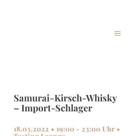
0172 9300425 · Bergstr. 7 · Mülsen
info@tasting-crew.de
Details & Buchung
Alle Infos zum anstehenden Tasting finden Sie
hier.
Samurai - Kirsch-Whisky
– Import-Schlager
18.03.2022 • 19:00 - 23:00 Uhr •