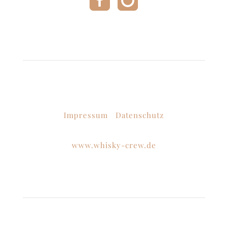
Kontakt & Infos
Tasting Crew KG
Bergstr. 7 ·
08132 Mülsen OT Thurm
Impressum
·
Datenschutz
Verein:
www.whisky-crew.de
Lounge-Öffnungszeiten