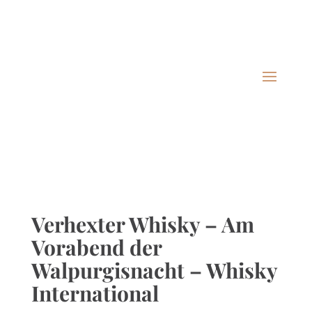
0172 9300425 · Bergstr. 7 · Mülsen
info@tasting-crew.de
Details & Buchung
Alle Infos zum anstehenden Tasting finden Sie
hier.
Verhexter Whisky – Am
Vorabend der
Walpurgisnacht – Whisky
International