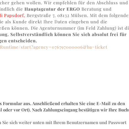
icher gehen wollen. Wir empfehlen für den Abschluss und
indlich die
Hauptagentur der ERGO
Beratung und
i Papsdorf,
Bergstraße 7, 08132 Mülsen. Mit dem folgend
ie als Kunde direkt Ihre Daten eingeben und die
ießen können. Die Agenturnummer (im Feld Zahlung) ist di
ng. Selbstverständlich können Sie sich absolut frei für
gen entscheiden.
aRuntime/start?agency=076797000006&ba=ticket
es Formular aus. Anschließend erhalten Sie eine E-Mail zu den
 oder vor Ort). Nach Zahlungseingang bestätigen wir Ihre Buc
nen Sie sich weiter unten mit Ihrem Benutzernamen und Passwort