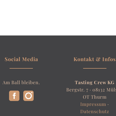
Social Media
Kontakt & Infos
Am Ball bleiben.
Tasting Crew KG
Bergstr. 7 ·
08132 Mül
OT Thurm
Impressum
·
Datenschutz